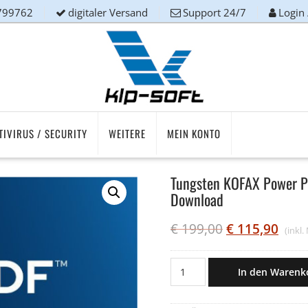
799762
digitaler Versand
Support 24/7
Login
TIVIRUS / SECURITY
WEITERE
MEIN KONTO
Tungsten KOFAX Power P
Download
€
199,00
€
115,90
(inkl
Tungsten
In den Warenk
KOFAX
Power