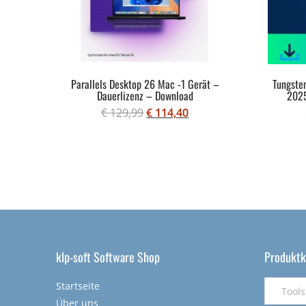
rd
Parallels Desktop 26 Mac -1 Gerät –
Tungste
d
Dauerlizenz – Download
2025
€
129,99
€
114,40
klp-soft Software Shop
Produktk
Startseite
Tools 
Über uns