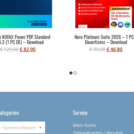
n KOFAX Power PDF Standard
Nero Platinum Suite 2026 – 1 PC
.3 (1 PC DE) – Download
Dauerlizenz – Download
€
129,00
€
82,90
€
99,00
€
46,80
ategorien
Service
Mein Konto
/ Systemsoftware
Zahlungsarten / Versand