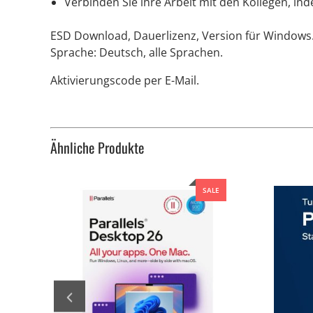
Verbinden Sie ihre Arbeit mit den Kollegen, 
ESD Download, Dauerlizenz, Version für Windows
Sprache: Deutsch, alle Sprachen.
Aktivierungscode per E-Mail.
Ähnliche Produkte
SALE
SALE