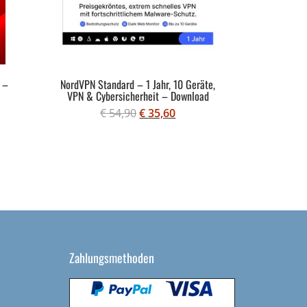
 –
NordVPN Standard – 1 Jahr, 10 Geräte,
Acronis Tr
VPN & Cybersicherheit – Download
€
54,90
€
35,60
Zahlungsmethoden