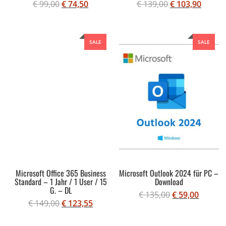
€
99,00
€
74,50
€
139,00
€
103,90
SALE
SALE
Microsoft Office 365 Business
Microsoft Outlook 2024 für PC –
Standard – 1 Jahr / 1 User / 15
Download
G. – DL
€
135,00
€
59,00
€
149,00
€
123,55