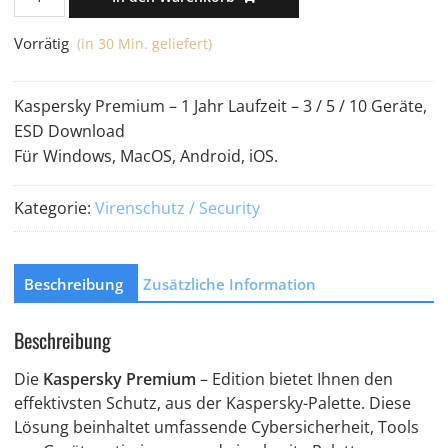
Premium
-
Vorrätig
(in 30 Min. geliefert)
PC/Mac/Mobile
-
Kaspersky Premium – 1 Jahr Laufzeit – 3 / 5 / 10 Geräte,
1
ESD Download
Jahr
Für Windows, MacOS, Android, iOS.
-
Download
Kategorie:
Virenschutz / Security
Menge
Beschreibung
Zusätzliche Information
Beschreibung
Die
Kaspersky Premium
– Edition bietet Ihnen den
effektivsten Schutz, aus der Kaspersky-Palette. Diese
Lösung beinhaltet umfassende Cybersicherheit, Tools