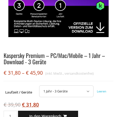
Kaspersky Premium – PC/Mac/Mobile – 1 Jahr –
Download - 3 Geräte
€
31,80
–
€
45,90
(inkl. MwSt., versandkostenfrei)
Leeren
Laufzeit / Geräte
€
39,90
€
31,80
Kaspersky
In den Warenkorb